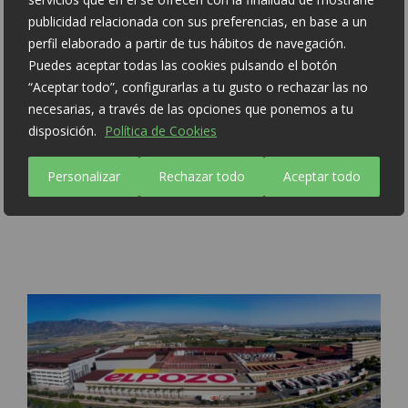
publicidad relacionada con sus preferencias, en base a un
perfil elaborado a partir de tus hábitos de navegación.
Puedes aceptar todas las cookies pulsando el botón
“Aceptar todo”, configurarlas a tu gusto o rechazar las no
El Pozo Alimentación colabora numa nova edição da
necesarias, a través de las opciones que ponemos a tu
maior iniciativa solidária ...
disposición.
Política de Cookies
Desde 2016 apoia a campanha “Hotelaria contra a Fome” El
Pozo Alimentación renova o seu compromisso com a maior
iniciativa ...
Personalizar
Rechazar todo
Aceptar todo
15 Set 2023