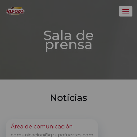
Toggl
Sala de
prensa
Notícias
Área de comunicación
comunicacion@grupofuertes.com