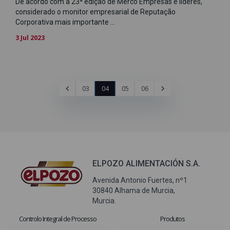
De acordo com a 23ª edição de Merco Empresas e líderes,
considerado o monitor empresarial de Reputação
Corporativa mais importante ...
3 Jul 2023
03
04
05
06
ELPOZO ALIMENTACIÓN S.A.
Avenida Antonio Fuertes, nº1
30840 Alhama de Murcia,
Murcia.
Controlo Integral de Processo
Produtos