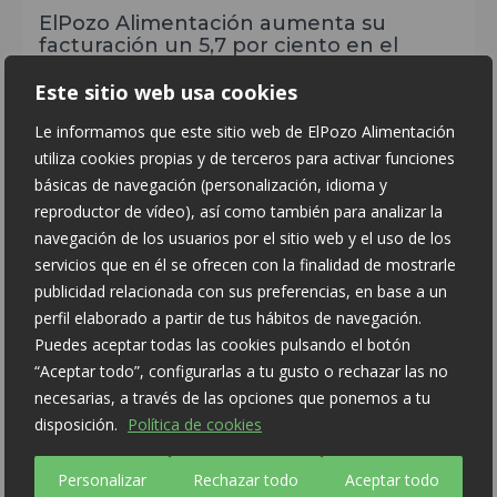
ElPozo Alimentación aumenta su
facturación un 5,7 por ciento en el
ejercicio 2025 hasta alcanzar los 1.950
millones de euros
Este sitio web usa cookies
28 julio, 2026
Le informamos que este sitio web de ElPozo Alimentación
utiliza cookies propias y de terceros para activar funciones
básicas de navegación (personalización, idioma y
reproductor de vídeo), así como también para analizar la
navegación de los usuarios por el sitio web y el uso de los
servicios que en él se ofrecen con la finalidad de mostrarle
publicidad relacionada con sus preferencias, en base a un
perfil elaborado a partir de tus hábitos de navegación.
Puedes aceptar todas las cookies pulsando el botón
ElPozo Alimentación se alza con el
Premio Nacional al Mejor Equipo de
“Aceptar todo”, configurarlas a tu gusto o rechazar las no
Marketing
necesarias, a través de las opciones que ponemos a tu
disposición.
Política de cookies
9 julio, 2026
Personalizar
Rechazar todo
Aceptar todo