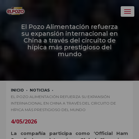
Toggl
El Pozo Alimentación refuerza
su expansión internacional en
China a través del circuito de
hípica más prestigioso del
mundo
INICIO
NOTICIAS
EL POZO ALIMENTACIÓN REFUERZA SU EXPANSIÓN
INTERNACIONAL EN CHINA A TRAVÉS DEL CIRCUITO DE
HÍPICA MÁS PRESTIGIOSO DEL MUNDO
4/05/2026
La compañía participa como ‘Official Ham