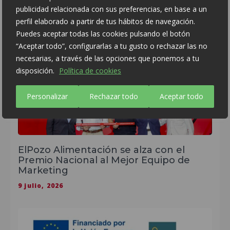
ElPozo Alimentación aumenta su
publicidad relacionada con sus preferencias, en base a un
facturación un 5,7 por ciento en el
ejercicio 2025 hasta alcanzar los 1.950
perfil elaborado a partir de tus hábitos de navegación.
millones de euros
Puedes aceptar todas las cookies pulsando el botón
“Aceptar todo”, configurarlas a tu gusto o rechazar las no
28 julio, 2026
necesarias, a través de las opciones que ponemos a tu
disposición.
Política de cookies
Personalizar
Rechazar todo
Aceptar todo
ElPozo Alimentación se alza con el
Premio Nacional al Mejor Equipo de
Marketing
9 julio, 2026