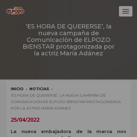
Toggl
‘ES HORA DE QUERERSE’, la
nueva campaña de
Comunicación de ELPOZO
BIENSTAR protagonizada por
la actriz María Adánez
INICIO
NOTICIAS
‘ES HORA DE QUERERSE’, LA NUEVA CAMPAÑA DE
COMUNICACIÓN DE ELPOZO BIENSTAR PROTAGONIZADA
POR LA ACTRIZ MARÍA ADÁNEZ
25/04/2022
La nueva embajadora de la marca nos