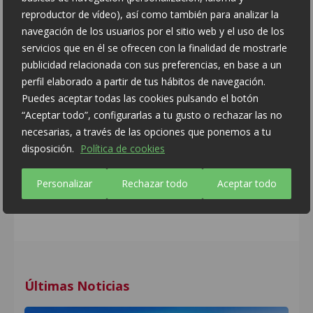
Las inscripciones e información ya están
reproductor de vídeo), así como también para analizar la
disponibles en la web oficial de Campus
Experience de la Fundación Real Madrid:
navegación de los usuarios por el sitio web y el uso de los
servicios que en él se ofrecen con la finalidad de mostrarle
Castellano:
publicidad relacionada con sus preferencias, en base a un
https://campusexperiencermf.com/institucionales-
alhama-de-murcia/
perfil elaborado a partir de tus hábitos de navegación.
Puedes aceptar todas las cookies pulsando el botón
Inglés:
“Aceptar todo”, configurarlas a tu gusto o rechazar las no
https://campusexperiencermf.com/en/institucionales-
alhama-murcia/
necesarias, a través de las opciones que ponemos a tu
disposición.
Política de cookies
Personalizar
Rechazar todo
Aceptar todo
Últimas Noticias