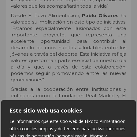
valores que los acompañarán toda la vida”.
Desde El Pozo Alimentación,
Pablo Olivares
ha
valorado su implicación en este tipo de iniciativas:
“Estamos especialmente ilusionados con este
importante proyecto, que representa una
excelente oportunidad para contribuir al
desarrollo de unos hábitos saludables entre los
jóvenes a través del deporte. Esta iniciativa refleja
valores que forman parte esencial de nuestro día
a día y que, a través de esta colaboración,
podemos seguir promoviendo entre las nuevas
generaciones”.
Gracias a la cooperación entre instituciones y
entidades como la Fundación Real Madrid y El
Pozo Alimentación, Alhama de Murcia suma una
propuesta que une deporte, educación y
Este sitio web usa cookies
compromiso social, ofreciendo a los participantes
Le informamos que este sitio web de ElPozo Alimentación
una experiencia enriquecedora durante el
verano.
utiliza cookies propias y de terceros para activar funciones
básicas de navegación (personalización, idioma y