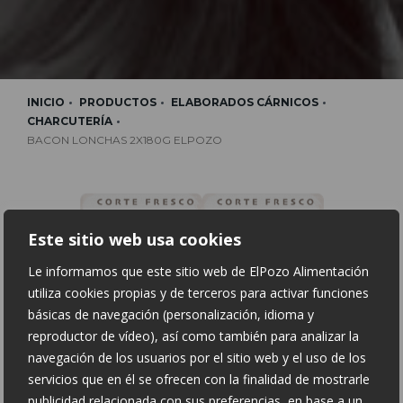
INICIO
PRODUCTOS
ELABORADOS CÁRNICOS
CHARCUTERÍA
BACON LONCHAS 2X180G ELPOZO
Este sitio web usa cookies
Le informamos que este sitio web de ElPozo Alimentación
utiliza cookies propias y de terceros para activar funciones
básicas de navegación (personalización, idioma y
reproductor de vídeo), así como también para analizar la
navegación de los usuarios por el sitio web y el uso de los
servicios que en él se ofrecen con la finalidad de mostrarle
BACON LONCHAS 2X180G
publicidad relacionada con sus preferencias, en base a un