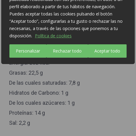
ELPOZO
perfil elaborado a partir de tus hábitos de navegación.
Puedes aceptar todas las cookies pulsando el botón
“Aceptar todo”, configurarlas a tu gusto o rechazar las no
BACON COCIDO SABOR AHUMADO.
necesarias, a través de las opciones que ponemos a tu
Uds/Caja: 8
disposición.
Política de cookies
Código EAN: 8410843128175
Personalizar
Rechazar todo
Aceptar todo
Información Nutricional:
Energía: 262 kcal
Grasas: 22,5 g
De las cuales saturadas: 7,8 g
Hidratos de Carbono: 1 g
De los cuales azúcares: 1 g
Proteínas: 14 g
Sal: 2,2 g