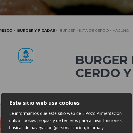
FRESCO
BURGER Y PICADAS
BURGER MIXTA DE CERDO Y VACUNO
BURGER 
CERDO Y
Inf. Nutricional:
Este sitio web usa cookies
Energía: 193,6 kcal
Le informamos que este sitio web de ElPozo Alimentación
Grasas: 14,5 g
utiliza cookies propias y de terceros para activar funciones
De las cuales saturadas:
básicas de navegación (personalización, idioma y