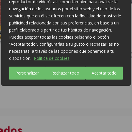
Hidratos de Carbono: 2,4
reproductor de vídeo), así como también para analizar la
navegación de los usuarios por el sitio web y el uso de los
De los cuales azúcares: 
servicios que en él se ofrecen con la finalidad de mostrarle
Proteínas: 14,5 g
publicidad relacionada con sus preferencias, en base a un
perfil elaborado a partir de tus hábitos de navegación.
Sal: 2,2 g
Puedes aceptar todas las cookies pulsando el botón
“Aceptar todo”, configurarlas a tu gusto o rechazar las no
necesarias, a través de las opciones que ponemos a tu
* La imagen del producto o la inform
actualizada. Para información adicion
disposición.
Política de cookies
consumidor 900 120 210
Personalizar
Rechazar todo
Aceptar todo
ados