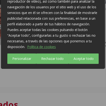
Hidratos de Carbono: 0 
reproductor de vídeo), así como también para analizar la
navegación de los usuarios por el sitio web y el uso de los
De los cuales azúcares: 
servicios que en él se ofrecen con la finalidad de mostrarle
Proteínas: 30 g
publicidad relacionada con sus preferencias, en base a un
perfil elaborado a partir de tus hábitos de navegación.
Sal: 5 g
Puedes aceptar todas las cookies pulsando el botón
“Aceptar todo”, configurarlas a tu gusto o rechazar las no
necesarias, a través de las opciones que ponemos a tu
* La imagen del producto o la inform
actualizada. Para información adicion
disposición.
Política de cookies
consumidor 900 120 210
Personalizar
Rechazar todo
Aceptar todo
ados