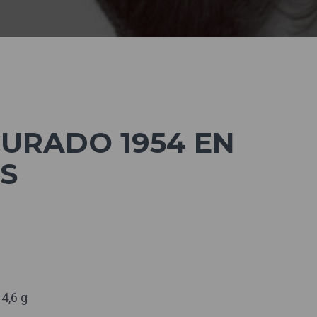
URADO 1954 EN
S
 4,6 g