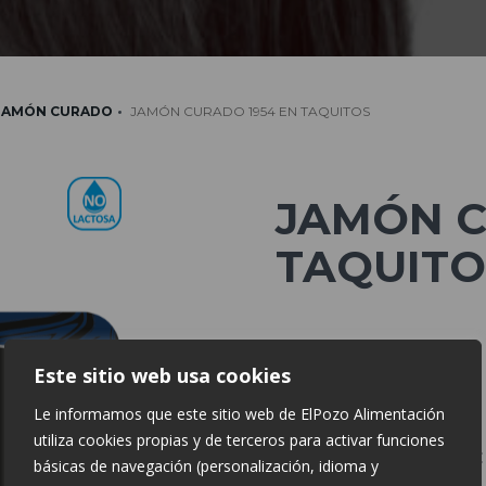
JAMÓN CURADO
JAMÓN CURADO 1954 EN TAQUITOS
JAMÓN C
TAQUITO
Información Nutricional:
Este sitio web usa cookies
Energía: 232 kcal
Le informamos que este sitio web de ElPozo Alimentación
Grasas: 12,5 g
utiliza cookies propias y de terceros para activar funciones
De las cuales saturadas:
básicas de navegación (personalización, idioma y