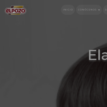
INICIO
CONÓCENOS
S
El