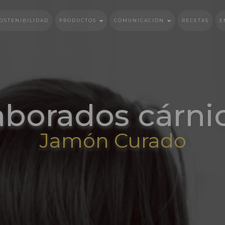
OSTENIBILIDAD
PRODUCTOS
COMUNICACIÓN
RECETAS
E
aborados cárni
Jamón Curado