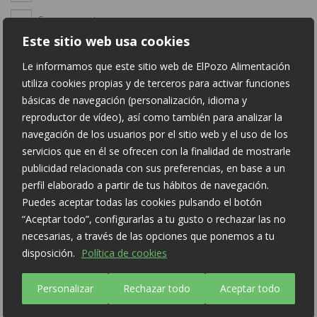
Sin conservantes
Este sitio web usa cookies
Sin colorantes
Le informamos que este sitio web de ElPozo Alimentación
utiliza cookies propias y de terceros para activar funciones
básicas de navegación (personalización, idioma y
reproductor de vídeo), así como también para analizar la
navegación de los usuarios por el sitio web y el uso de los
Carne y
servicios que en él se ofrecen con la finalidad de mostrarle
publicidad relacionada con sus preferencias, en base a un
elaborados de
perfil elaborado a partir de tus hábitos de navegación.
Puedes aceptar todas las cookies pulsando el botón
fresco
“Aceptar todo”, configurarlas a tu gusto o rechazar las no
necesarias, a través de las opciones que ponemos a tu
BBQ TRADICIONALES
disposición.
Política de cookies
Personalizar
Rechazar todo
Aceptar todo