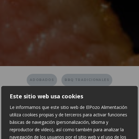
ADOBADOS
BBQ TRADICIONALES
Este sitio web usa cookies
BURGER Y PICADAS
CERDO
CORDERO
Le informamos que este sitio web de ElPozo Alimentación
EMPANADOS
IBÉRICO
PAVO Y POLLO
utiliza cookies propias y de terceros para activar funciones
básicas de navegación (personalización, idioma y
SALADOS
VACUNO
reproductor de vídeo), así como también para analizar la
navegación de los usuarios por el sitio web y el uso de los