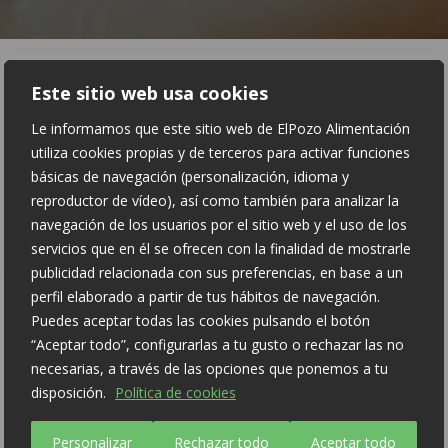
BACON
CHARCUTERÍA
CURADOS
Este sitio web usa cookies
Le informamos que este sitio web de ElPozo Alimentación
JAMÓN CURADO RESERVA ELPOZO SELECCIÓN
utiliza cookies propias y de terceros para activar funciones
básicas de navegación (personalización, idioma y
LEGADO IBÉRICO
PAVO
SALCHICHAS
reproductor de vídeo), así como también para analizar la
navegación de los usuarios por el sitio web y el uso de los
SOLUCIONES
UNTABLES
YORK
servicios que en él se ofrecen con la finalidad de mostrarle
publicidad relacionada con sus preferencias, en base a un
perfil elaborado a partir de tus hábitos de navegación.
Puedes aceptar todas las cookies pulsando el botón
“Aceptar todo”, configurarlas a tu gusto o rechazar las no
necesarias, a través de las opciones que ponemos a tu
Sin lactosa
disposición.
Política de cookies
Sin conservantes
Personalizar
Rechazar todo
Aceptar todo