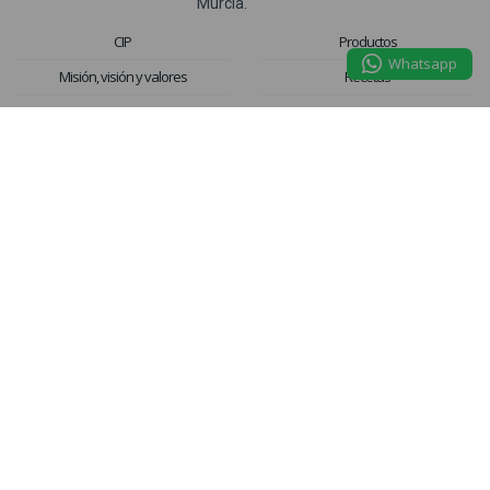
Murcia.
CIP
Productos
Whatsapp
Misión, visión y valores
Recetas
Historia
Noticias
RSC
Recursos
Contacto comercial
Contacto consumidor
Trabaja con nosotros
CANAL DENUNCIA