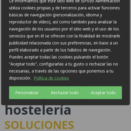
Le informamos que este sitio web de ElPozo Alimentación
utiliza cookies propias y de terceros para activar funciones
básicas de navegación (personalización, idioma y
reproductor de vídeo), así como también para analizar la
Sin lactosa
navegación de los usuarios por el sitio web y el uso de los
servicios que en él se ofrecen con la finalidad de mostrarle
Sin conservantes
publicidad relacionada con sus preferencias, en base a un
perfil elaborado a partir de tus hábitos de navegación.
Sin colorantes
Puedes aceptar todas las cookies pulsando el botón
“Aceptar todo”, configurarlas a tu gusto o rechazar las no
necesarias, a través de las opciones que ponemos a tu
disposición.
Política de cookies
Especial para
Personalizar
Rechazar todo
Aceptar todo
hostelería
SOLUCIONES