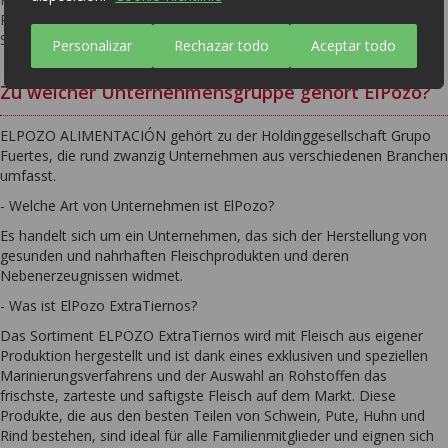
Paprikawurst, Paprikastreichwurst, Hartwurst, Bratwurst und
Schinken, sowohl vom weißen als auch vom iberischen Schwein.
Personalizar
Rechazar todo
Aceptar todo
Zu welcher Unternehmensgruppe gehört ElPozo?
ELPOZO ALIMENTACIÓN gehört zu der Holdinggesellschaft Grupo
Fuertes, die rund zwanzig Unternehmen aus verschiedenen Branchen
umfasst.
- Welche Art von Unternehmen ist ElPozo?
Es handelt sich um ein Unternehmen, das sich der Herstellung von
gesunden und nahrhaften Fleischprodukten und deren
Nebenerzeugnissen widmet.
- Was ist ElPozo ExtraTiernos?
Das Sortiment ELPOZO ExtraTiernos wird mit Fleisch aus eigener
Produktion hergestellt und ist dank eines exklusiven und speziellen
Marinierungsverfahrens und der Auswahl an Rohstoffen das
frischste, zarteste und saftigste Fleisch auf dem Markt. Diese
Produkte, die aus den besten Teilen von Schwein, Pute, Huhn und
Rind bestehen, sind ideal für alle Familienmitglieder und eignen sich