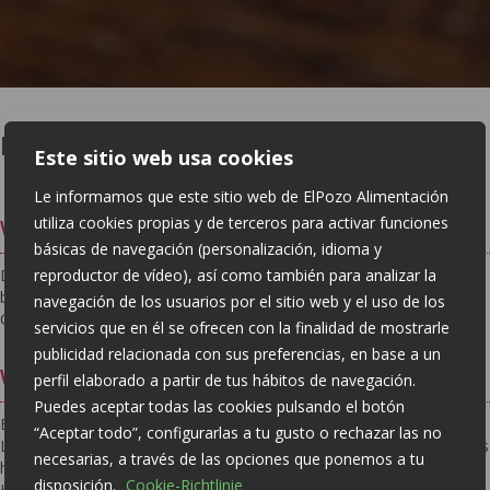
HÄUFIG GESTELLTE FRAGEN
Este sitio web usa cookies
Le informamos que este sitio web de ElPozo Alimentación
utiliza cookies propias y de terceros para activar funciones
Was bedeutet ElPozo?
básicas de navegación (personalización, idioma y
reproductor de vídeo), así como también para analizar la
Der Name ELPOZO hat seinen Ursprung in der Eröffnung eines
bescheidenen Lebensmittelgeschäfts auf dem Platz „El Pozo
navegación de los usuarios por el sitio web y el uso de los
Concejil“ in Alhama de Murcia, in der Region Murcia.
servicios que en él se ofrecen con la finalidad de mostrarle
publicidad relacionada con sus preferencias, en base a un
Welche Produkte verkauft ElPozo?
perfil elaborado a partir de tus hábitos de navegación.
Puedes aceptar todas las cookies pulsando el botón
ELPOZO ALIMENTACIÓN bietet eine breite Palette von
“Aceptar todo”, configurarlas a tu gusto o rechazar las no
Lebensmittellösungen an, die von frischen und frisch zubereiteten bis
necesarias, a través de las opciones que ponemos a tu
hin zu verarbeiteten Produkten in allen Kategorien reichen:
disposición.
Cookie-Richtlinie
Kochschinken, Aufschnitt, Würstchen, Dauerwurst, Salami,