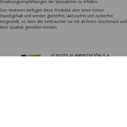
Ernährungsempfehlungen der Spezialisten zu erfüllen.
Des Weiteren verfügen diese Produkte über einen hohen
Eiweißgehalt und werden glutenfrei, laktosefrei und zuckerfrei
hergestellt, so dass alle Verbraucher sie mit all ihrem Geschmack und
ihrer Qualität genießen können.
ELPOZO ALIMENTACIÓN S.A.
Avenida Antonio Fuertes, nº1
30840 Alhama de Murcia,
Murcia.
Umfassende Prozesskontrolle
Produkte
Mission, Vision und Werte
Ressourcen
Geschichte
Nachrichten
Soziale
Unternehmensverantwortung