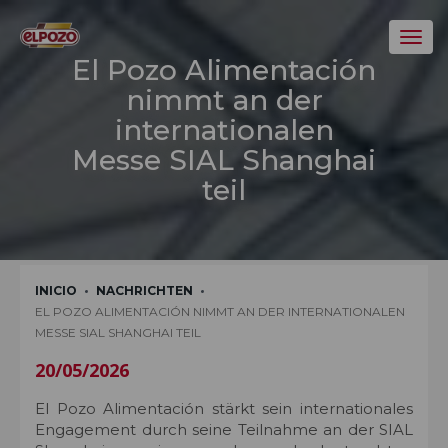
Toggl
El Pozo Alimentación
nimmt an der
internationalen
Messe SIAL Shanghai
teil
INICIO
NACHRICHTEN
EL POZO ALIMENTACIÓN NIMMT AN DER INTERNATIONALEN
MESSE SIAL SHANGHAI TEIL
20/05/2026
El Pozo Alimentación stärkt sein internationales
Engagement durch seine Teilnahme an der SIAL