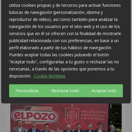
spanischen Haushalten zu finden ist
utiliza cookies propias y de terceros para activar funciones
básicas de navegación (personalización, idioma y
5. Juni 2026
reproductor de vídeo), así como también para analizar la
navegación de los usuarios por el sitio web y el uso de los
servicios que en él se ofrecen con la finalidad de mostrarle
publicidad relacionada con sus preferencias, en base a un
perfil elaborado a partir de tus hábitos de navegación.
Puedes aceptar todas las cookies pulsando el botón
“Aceptar todo”, configurarlas a tu gusto o rechazar las no
necesarias, a través de las opciones que ponemos a tu
Die Real Madrid Stiftung stellt ihr
disposición.
Cookie-Richtlinie
Sommercamp in Alhama de Murcia vor
27. Mai 2026
Personalizar
Rechazar todo
Aceptar todo