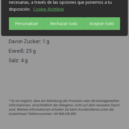
necesarias, a través de las opciones que ponemos a tu
Energie: 340 kcal.
disposición.
Cookie-Richtlinie
Fett: 26 g
Davon gesättigte Fettsäuren: 9,1 g
Personalizar
Rechazar todo
Aceptar todo
Kohlenhydrate: 1,5 g
Davon Zucker: 1 g
Eiweiß: 25 g
Salz: 4 g
* Es ist möglich, dass die Abbildung des Produkts oder die bereitgestellten
Informationen, einschließlich der Allergene, nicht auf dem neuesten Stand
sind. Weitere Informationen erhalten Sie beim Kundendienst unter der
kostenlosen Telefonnummer +34 968 636 800