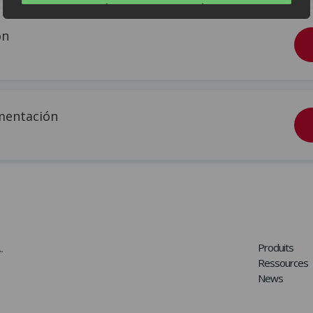
ón
imentación
Produits
.
Ressources
News