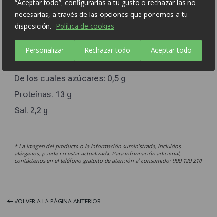
“Aceptar todo”, configurarlas a tu gusto o rechazar las no
Energía: 171,5 kcal
necesarias, a través de las opciones que ponemos a tu
disposición.
Política de cookies
Grasas: 11,5 g
De las cuales saturadas: 4,5 g
Personalizar
Rechazar todo
Aceptar todo
Hidratos de Carbono: 4 g
De los cuales azúcares: 0,5 g
Proteínas: 13 g
Sal: 2,2 g
* La imagen del producto o la información suministrada, incluidos
alérgenos, puede no estar actualizada. Para información adicional,
contáctenos en el teléfono gratuito de atención al consumidor 900 120 210
VOLVER A LA PÁGINA ANTERIOR