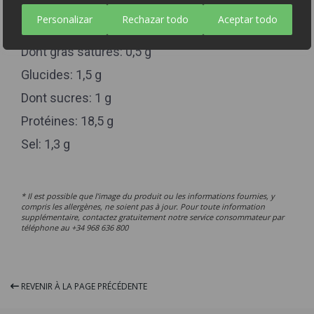
Valeur énergétique: 94 kcal
Personalizar
Rechazar todo
Aceptar todo
Lipides: 1,5 g
Dont gras saturés: 0,5 g
Glucides: 1,5 g
Dont sucres: 1 g
Protéines: 18,5 g
Sel: 1,3 g
* Il est possible que l’image du produit ou les informations fournies, y
compris les allergènes, ne soient pas à jour. Pour toute information
supplémentaire, contactez gratuitement notre service consommateur par
téléphone au +34 968 636 800
REVENIR À LA PAGE PRÉCÉDENTE