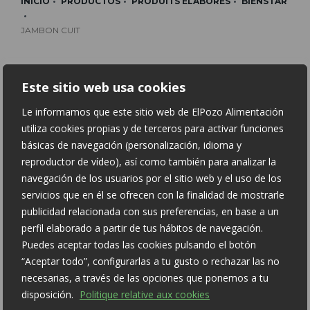
INICIO
PRODUCTOS
PRODUITS ÉLABORÉS
BIENSTAR
JAMBON CUIT
Este sitio web usa cookies
Le informamos que este sitio web de ElPozo Alimentación
utiliza cookies propias y de terceros para activar funciones
básicas de navegación (personalización, idioma y
reproductor de vídeo), así como también para analizar la
navegación de los usuarios por el sitio web y el uso de los
servicios que en él se ofrecen con la finalidad de mostrarle
publicidad relacionada con sus preferencias, en base a un
JAMBON CUIT
perfil elaborado a partir de tus hábitos de navegación.
REDUCIDO EN SAL
Puedes aceptar todas las cookies pulsando el botón
BAJO EN GRASA
“Aceptar todo”, configurarlas a tu gusto o rechazar las no
necesarias, a través de las opciones que ponemos a tu
Information nutritionnelle pour 100 g:
disposición.
Politique relative aux cookies