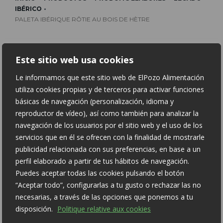
IBÉRICO
PALETA IBÉRIQUE RÔTIE AU BOIS DE HÈTRE
Este sitio web usa cookies
Le informamos que este sitio web de ElPozo Alimentación
utiliza cookies propias y de terceros para activar funciones
básicas de navegación (personalización, idioma y
reproductor de vídeo), así como también para analizar la
navegación de los usuarios por el sitio web y el uso de los
servicios que en él se ofrecen con la finalidad de mostrarle
publicidad relacionada con sus preferencias, en base a un
PALETA IBÉRIQUE RÔTIE AU
perfil elaborado a partir de tus hábitos de navegación.
BOIS DE HÈTRE
Puedes aceptar todas las cookies pulsando el botón
“Aceptar todo”, configurarlas a tu gusto o rechazar las no
necesarias, a través de las opciones que ponemos a tu
Information nutritionnelle pour 100 g:
disposición.
Politique relative aux cookies
Valeur énergétique: 178 kcal.