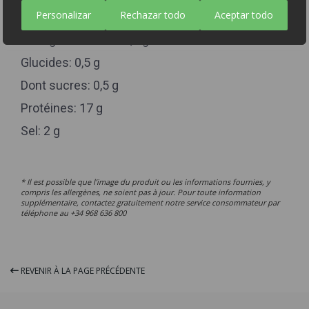
Personalizar
Rechazar todo
Aceptar todo
Lipides: 12 g
Dont gras saturés: 4,5 g
Glucides: 0,5 g
Dont sucres: 0,5 g
Protéines: 17 g
Sel: 2 g
* Il est possible que l’image du produit ou les informations fournies, y
compris les allergènes, ne soient pas à jour. Pour toute information
supplémentaire, contactez gratuitement notre service consommateur par
téléphone au +34 968 636 800
REVENIR À LA PAGE PRÉCÉDENTE