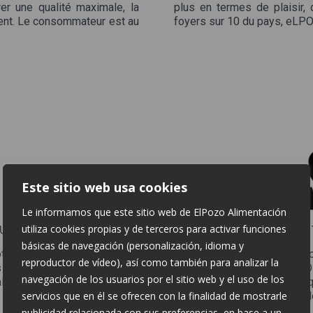
r une qualité maximale, la
plus en termes de plaisir,
ment. Le consommateur est au
foyers sur 10 du pays, eLP
Este sitio web usa cookies
Le informamos que este sitio web de ElPozo Alimentación
utiliza cookies propias y de terceros para activar funciones
ŒUR
E
básicas de navegación (personalización, idioma y
otre domaine d’action, c’est
Depuis 2008, nous œuvro
reproductor de vídeo), así como también para analizar la
isponibles pour la garantir,
d’eLPOZO ALIMENTACIÓN.
navegación de los usuarios por el sitio web y el uso de los
ales les plus exigeantes qui
domaine du sport en tant 
servicios que en él se ofrecen con la finalidad de mostrarle
(club de futsal de Murcie),
de football féminin), auprè
publicidad relacionada con sus preferencias, en base a un