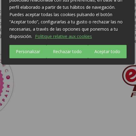
Vuelta » (le Tour d’Espag
perfil elaborado a partir de tus hábitos de navegación.
Natación Sincronizada Alham
ns conformément aux principes
Puedes aceptar todas las cookies pulsando el botón
collaborons avec des banqu
OIE). Nous soutenons aussi
“Aceptar todo”, configurarlas a tu gusto o rechazar las no
offrant un demi-million
biosécurité le plus ambitieux
necesarias, a través de las opciones que ponemos a tu
alimentaires de GRUPO FUER
iques et qui nous amène à
des matières premières et 
 la loi.
disposición.
Politique relative aux cookies
la gestion des déchets alime
Personalizar
Rechazar todo
Aceptar todo