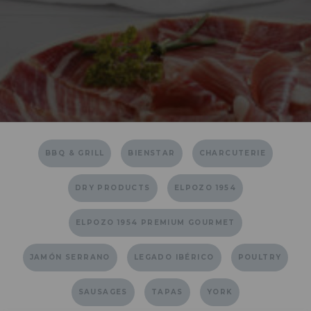
BBQ & GRILL
BIENSTAR
CHARCUTERIE
DRY PRODUCTS
ELPOZO 1954
ELPOZO 1954 PREMIUM GOURMET
JAMÓN SERRANO
LEGADO IBÉRICO
POULTRY
SAUSAGES
TAPAS
YORK