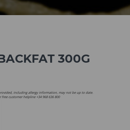
 BACKFAT 300G
rovided, including allergy information, may not be up to date.
ur free customer helpline +34 968 636 800