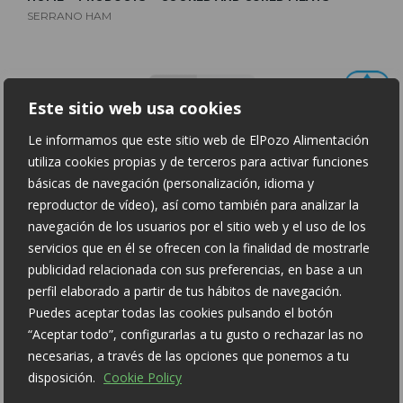
SERRANO HAM
Este sitio web usa cookies
Le informamos que este sitio web de ElPozo Alimentación
utiliza cookies propias y de terceros para activar funciones
básicas de navegación (personalización, idioma y
reproductor de vídeo), así como también para analizar la
navegación de los usuarios por el sitio web y el uso de los
servicios que en él se ofrecen con la finalidad de mostrarle
SERRANO HAM
publicidad relacionada con sus preferencias, en base a un
perfil elaborado a partir de tus hábitos de navegación.
Puedes aceptar todas las cookies pulsando el botón
Nutritional information per 100 g:
“Aceptar todo”, configurarlas a tu gusto o rechazar las no
Energy: 228 kcal
necesarias, a través de las opciones que ponemos a tu
disposición.
Cookie Policy
Fat: 12 g